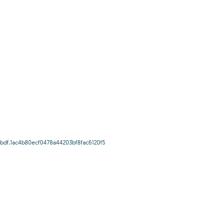
bdf,1ac4b80ecf0478a44203bf8fac6120f5