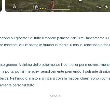
vedono 50 giocatori di tutto il mondo paracadutarsi simultaneamente su un
che mezz'ora, qui le battaglie durano in media 10 minuti, rendendole molto
esso genere. A sinistra dello schermo c'è il controller per muoversi, mentre
o una porta, potrai interagirvi semplicemente premendo il pulsante di azi
a destra. Nell'angolo in alto a sinistra si trova la mappa. Questi sono i c
tamente personalizzato.
PUBBLICITÀ