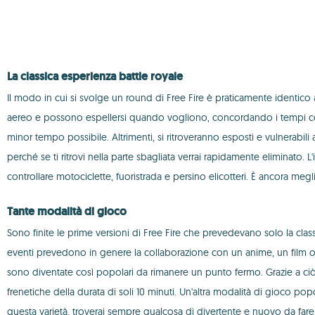
La classica esperienza battle royale
Il modo in cui si svolge un round di Free Fire è praticamente identico a
aereo e possono espellersi quando vogliono, concordando i tempi con i
minor tempo possibile. Altrimenti, si ritroveranno esposti e vulnerabili
perché se ti ritrovi nella parte sbagliata verrai rapidamente eliminato.
controllare motociclette, fuoristrada e persino elicotteri. È ancora 
Tante modalità di gioco
Sono finite le prime versioni di Free Fire che prevedevano solo la clas
eventi prevedono in genere la collaborazione con un anime, un film o
sono diventate così popolari da rimanere un punto fermo. Grazie a ciò, 
frenetiche della durata di soli 10 minuti. Un'altra modalità di gioco pop
questa varietà, troverai sempre qualcosa di divertente e nuovo da fare