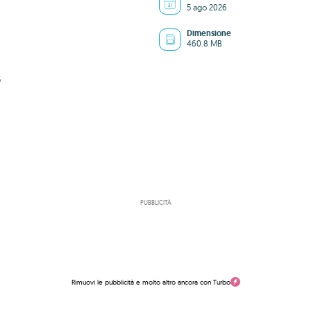
5 ago 2026
Dimensione
460.8 MB
5
PUBBLICITÀ
Rimuovi le pubblicità e molto altro ancora con Turbo