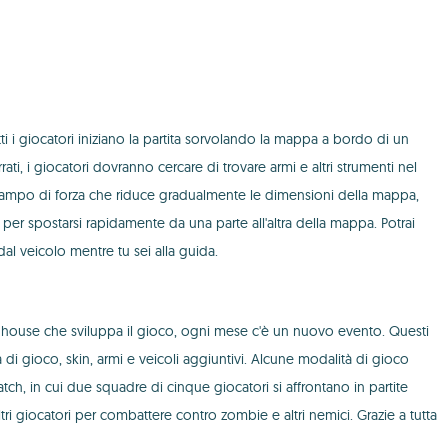
ti i giocatori iniziano la partita sorvolando la mappa a bordo di un
i giocatori dovranno cercare di trovare armi e altri strumenti nel
e al campo di forza che riduce gradualmente le dimensioni della mappa,
 per spostarsi rapidamente da una parte all'altra della mappa. Potrai
l veicolo mentre tu sei alla guida.
ware house che sviluppa il gioco, ogni mese c'è un nuovo evento. Questi
 gioco, skin, armi e veicoli aggiuntivi. Alcune modalità di gioco
ch, in cui due squadre di cinque giocatori si affrontano in partite
ltri giocatori per combattere contro zombie e altri nemici. Grazie a tutta