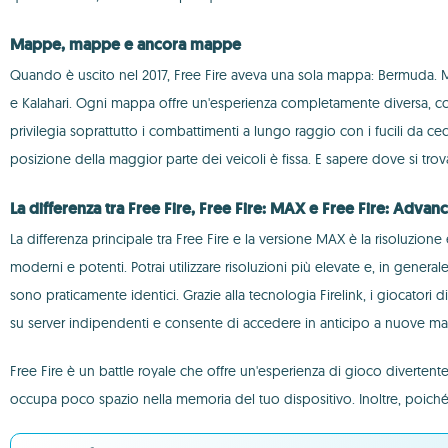
Mappe, mappe e ancora mappe
Quando è uscito nel 2017, Free Fire aveva una sola mappa: Bermuda. M
e Kalahari. Ogni mappa offre un'esperienza completamente diversa, con i
privilegia soprattutto i combattimenti a lungo raggio con i fucili da c
posizione della maggior parte dei veicoli è fissa. E sapere dove si tr
La differenza tra Free Fire, Free Fire: MAX e Free Fire: Advan
La differenza principale tra Free Fire e la versione MAX è la risoluzi
moderni e potenti. Potrai utilizzare risoluzioni più elevate e, in gener
sono praticamente identici. Grazie alla tecnologia Firelink, i giocatori 
su server indipendenti e consente di accedere in anticipo a nuove map
Free Fire è un battle royale che offre un'esperienza di gioco divertente
occupa poco spazio nella memoria del tuo dispositivo. Inoltre, poiché