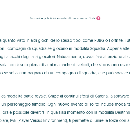
Rimuovi le pubblicità e molto altro ancora con Turbo
 quanto visto in altri giochi dello stesso tipo, come PUBG o Fortnite. Tut
 compagni di squadra se giocano in modalità Squadra. Appena atterrati, 
 agli attacchi degli altri giocatori. Naturalmente, dovrai fare attenzion
 L'isola non è solo piena di armi ma anche di veicoli, che si possono usare
meglio se sei accompagnato da un compagno di squadra, che può sparare da
sica modalità battle royale. Grazie ai continui sforzi di Garena, la soft
 un personaggio famoso. Ogni nuovo evento di solito include modalità di
ora è possibile divertirsi in qualsiasi momento con la modalità Deathmat
olare, PvE (Player Versus Environment), ti permette di unire le forze con a
.