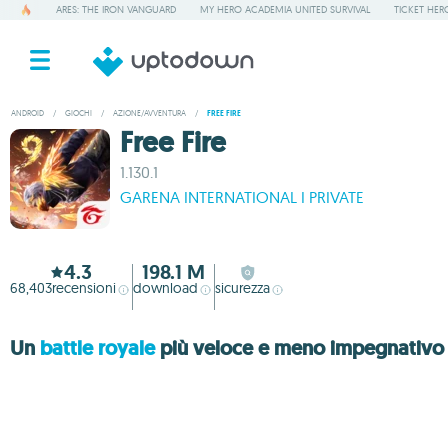
ARES: THE IRON VANGUARD
MY HERO ACADEMIA UNITED SURVIVAL
TICKET HER
ANDROID
/
GIOCHI
/
AZIONE/AVVENTURA
/
FREE FIRE
Free Fire
1.130.1
GARENA INTERNATIONAL I PRIVATE
4.3
198.1 M
68,403
recensioni
download
sicurezza
Un
battle royale
più veloce e meno impegnativo