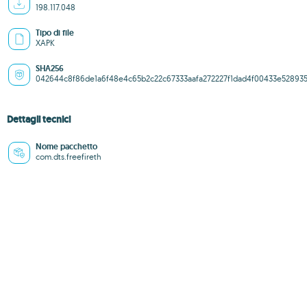
198.117.048
Tipo di file
XAPK
SHA256
042644c8f86de1a6f48e4c65b2c22c67333aafa272227f1dad4f00433e52893
Dettagli tecnici
Nome pacchetto
com.dts.freefireth