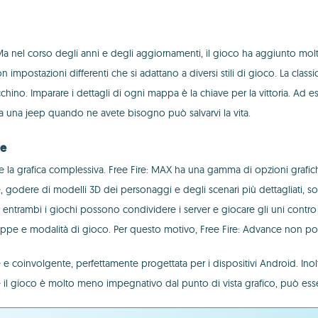
a nel corso degli anni e degli aggiornamenti, il gioco ha aggiunto mo
mpostazioni differenti che si adattano a diversi stili di gioco. La class
ecchino. Imparare i dettagli di ogni mappa è la chiave per la vittoria. Ad
ova una jeep quando ne avete bisogno può salvarvi la vita.
ce
one e la grafica complessiva. Free Fire: MAX ha una gamma di opzioni graf
ale, godere di modelli 3D dei personaggi e degli scenari più dettagliati, 
di entrambi i giochi possono condividere i server e giocare gli uni contro 
pe e modalità di gioco. Per questo motivo, Free Fire: Advance non potrà
 e coinvolgente, perfettamente progettata per i dispositivi Android. Inol
 il gioco è molto meno impegnativo dal punto di vista grafico, può ess